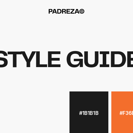
STYLE GUID
#1B1B1B
#F36