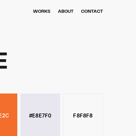
WORKS
ABOUT
CONTACT
E
E2C
#E8E7F0
F8F8F8